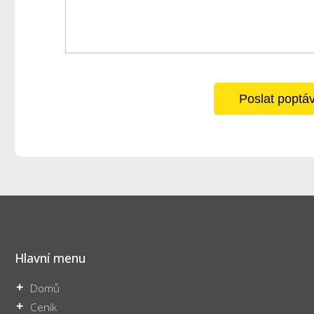
Poslat poptá
Hlavní menu
Domů
Ceník