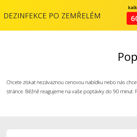
kal
DEZINFEKCE PO ZEMŘELÉM
6
Pop
Chcete získat nezávaznou cenovou nabídku nebo nás chc
stránce. Běžně reagujeme na vaše poptávky do 90 minut