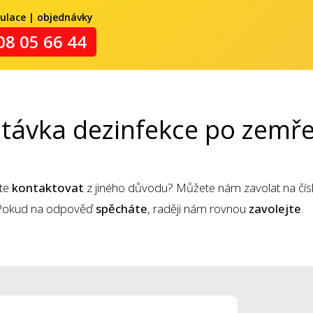
kulace | objednávky
08 05 66 44
távka dezinfekce po zemř
ete
kontaktovat
z jiného důvodu? Můžete nám zavolat na čís
. Pokud na odpověď
spěcháte
, raději nám rovnou
zavolejte
.