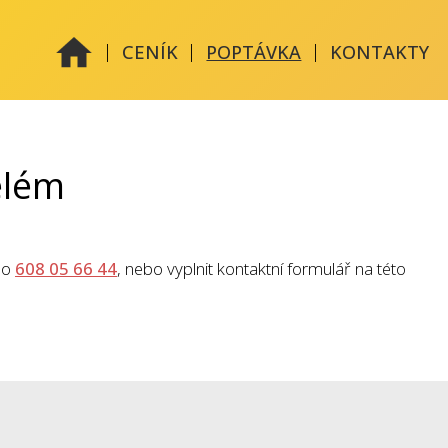
|
|
|
CENÍK
POPTÁVKA
KONTAKTY
elém
lo
608 05 66 44
, nebo vyplnit kontaktní formulář na této