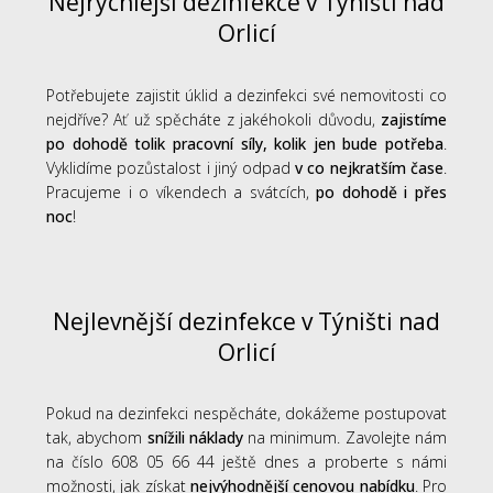
Nejrychlejší dezinfekce v Týništi nad
Orlicí
Potřebujete zajistit úklid a dezinfekci své nemovitosti co
nejdříve? Ať už spěcháte z jakéhokoli důvodu,
zajistíme
po dohodě tolik pracovní síly, kolik jen bude potřeba
.
Vyklidíme pozůstalost i jiný odpad
v co nejkratším čase
.
Pracujeme i o víkendech a svátcích,
po dohodě i přes
noc
!
Nejlevnější dezinfekce v Týništi nad
Orlicí
Pokud na dezinfekci nespěcháte, dokážeme postupovat
tak, abychom
snížili náklady
na minimum. Zavolejte nám
na číslo 608 05 66 44 ještě dnes a proberte s námi
možnosti, jak získat
nejvýhodnější cenovou nabídku
. Pro