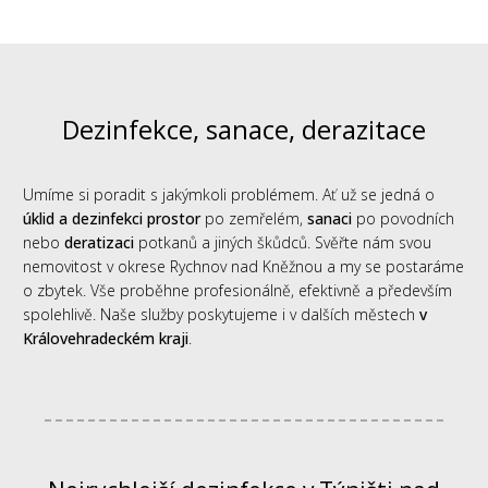
Dezinfekce, sanace, derazitace
Umíme si poradit s jakýmkoli problémem. Ať už se jedná o
úklid a dezinfekci prostor
po zemřelém,
sanaci
po povodních
nebo
deratizaci
potkanů a jiných škůdců. Svěřte nám svou
nemovitost v okrese Rychnov nad Kněžnou a my se postaráme
o zbytek. Vše proběhne profesionálně, efektivně a především
spolehlivě. Naše služby poskytujeme i v dalších městech
v
Královehradeckém kraji
.