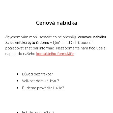
Cenová nabídka
Abychom vám mohli sestavit co nejpřesnější
cenovou nabídku
za dezinfekci bytu či domu
v Týništi nad Orlicí, budeme
potřebovat znát pár informací. Nezapomeňte nám tyto údaje
napsat do našeho
kontaktního formuláře
.
Důvod dezinfekce?
Velikost domu či bytu?
Budeme provádět i úklid?
Je k dispozici výtah?