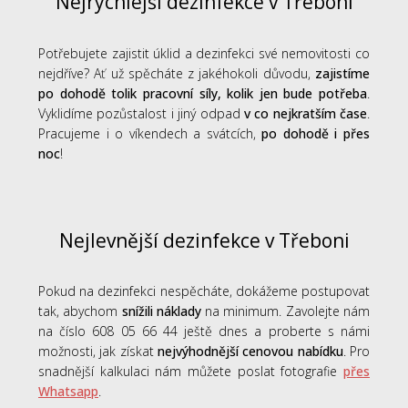
Nejrychlejší dezinfekce v Třeboni
Potřebujete zajistit úklid a dezinfekci své nemovitosti co
nejdříve? Ať už spěcháte z jakéhokoli důvodu,
zajistíme
po dohodě tolik pracovní síly, kolik jen bude potřeba
.
Vyklidíme pozůstalost i jiný odpad
v co nejkratším čase
.
Pracujeme i o víkendech a svátcích,
po dohodě i přes
noc
!
Nejlevnější dezinfekce v Třeboni
Pokud na dezinfekci nespěcháte, dokážeme postupovat
tak, abychom
snížili náklady
na minimum. Zavolejte nám
na číslo 608 05 66 44 ještě dnes a proberte s námi
možnosti, jak získat
nejvýhodnější cenovou nabídku
. Pro
snadnější kalkulaci nám můžete poslat fotografie
přes
Whatsapp
.