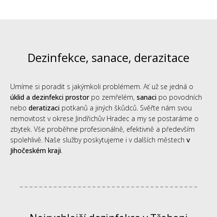
Dezinfekce, sanace, derazitace
Umíme si poradit s jakýmkoli problémem. Ať už se jedná o
úklid a dezinfekci prostor
po zemřelém,
sanaci
po povodních
nebo
deratizaci
potkanů a jiných škůdců. Svěřte nám svou
nemovitost v okrese Jindřichův Hradec a my se postaráme o
zbytek. Vše proběhne profesionálně, efektivně a především
spolehlivě. Naše služby poskytujeme i v dalších městech
v
Jihočeském kraji
.