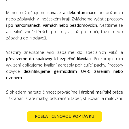
Mimo to žajišťujeme
sanace a dekontaminace
po požárech
nebo záplavách v Jihočeském kraji. Zvládneme vyčistit prostory
i
po narkomanech, varnách nebo bezdomovcích
. Neštítíme se
ani silně znečistěných prostor, ať už po moči, trusu nebo
zápachu od hlodavců.
Všechny znečištěné věci zabalíme do speciálních vaků a
převezeme do spalovny k bezpečné likvidaci
. Po kompletním
vyklizení aplikujeme kvalitní aerosoly pohlcující pachy. Prostory
obvykle
dezinfikujeme germicidním UV-C zářením nebo
ozonem
.
S ohledem na tuto činnost provádíme i
drobné malířské práce
- škrábání staré malby, odstranění tapet, štukování a malování.
POSLAT CENOVOU POPTÁVKU