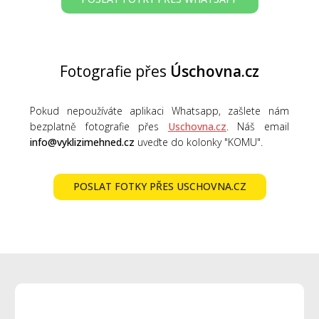
Fotografie přes
Úschovna.cz
Pokud nepoužíváte aplikaci Whatsapp, zašlete nám
bezplatně fotografie přes
Uschovna.cz
. Náš email
info@vyklizimehned.cz
uveďte do kolonky "KOMU".
POSLAT FOTKY PŘES USCHOVNA.CZ