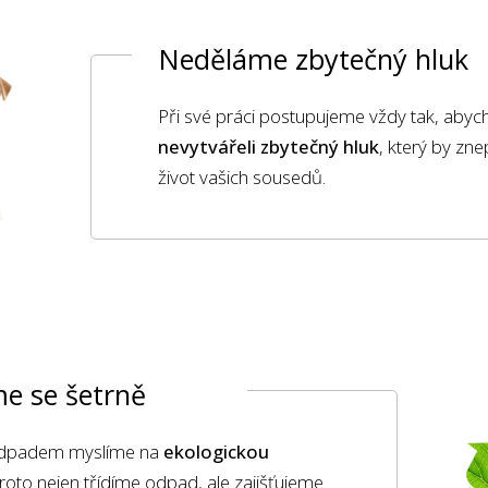
Neděláme zbytečný hluk
Při své práci postupujeme vždy tak, aby
nevytvářeli zbytečný hluk
, který by zn
život vašich sousedů.
e se šetrně
 odpadem myslíme na
ekologickou
roto nejen třídíme odpad, ale zajišťujeme