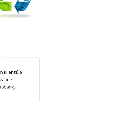
h klientů
a
 žádné
otobanky.