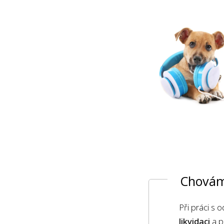
Chovám
Při práci s
likvidaci
a p