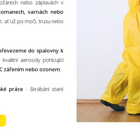
žárech nebo záplavách v
komanech, varnách nebo
or, ať už po moči, trusu nebo
převezeme do spalovny k
kvalitní aerosoly pohlcující
-C zářením nebo ozonem
.
ské práce
- škrábání staré