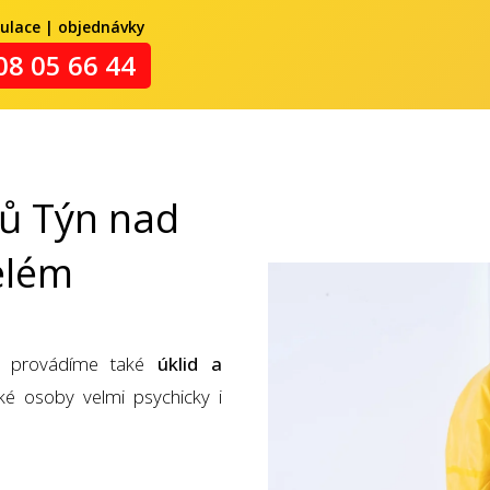
kulace | objednávky
08 05 66 44
ů Týn nad
elém
provádíme také
úklid a
zké osoby velmi psychicky i