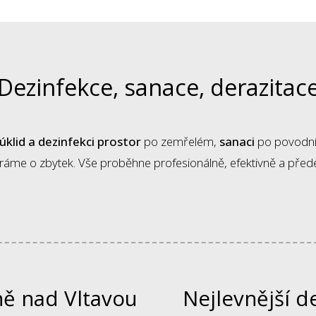
Dezinfekce, sanace, derazitac
úklid a dezinfekci prostor
po zemřelém,
sanaci
po povodn
áme o zbytek. Vše proběhne profesionálně, efektivně a předev
ně nad Vltavou
Nejlevnější d