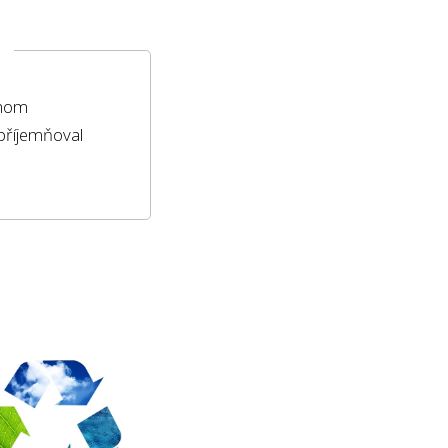
chom
epříjemňoval