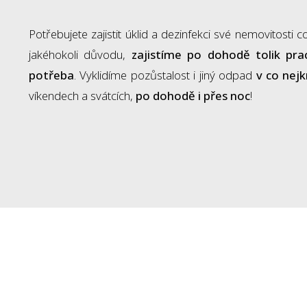
Potřebujete zajistit úklid a dezinfekci své nemovitosti 
jakéhokoli důvodu,
zajistíme po dohodě tolik prac
potřeba
. Vyklidíme pozůstalost i jiný odpad
v co nej
víkendech a svátcích,
po dohodě i přes noc
!