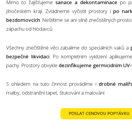
Mimo to žajišťujeme
sanace a dekontaminace
po po
Jihočeském kraji. Zvládneme vyčistit prostory i
po nar
bezdomovcích
. Neštítíme se ani silně znečistěných prost
zápachu od hlodavců.
Všechny znečištěné věci zabalíme do speciálních vaků a
bezpečné likvidaci
. Po kompletním vyklizení aplikujeme 
pachy. Prostory obvykle
dezinfikujeme germicidním UV
S ohledem na tuto činnost provádíme i
drobné malíř
malby, odstranění tapet, štukování a malování.
POSLAT CENOVOU POPTÁVKU