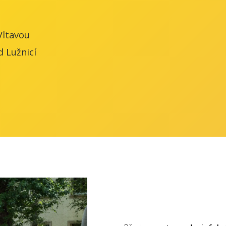
Vltavou
d Lužnicí