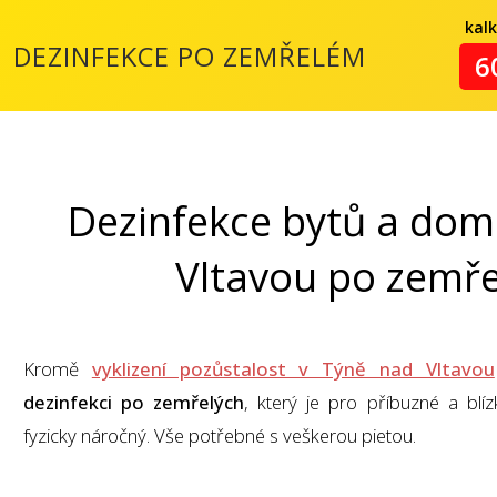
kal
DEZINFEKCE PO ZEMŘELÉM
6
Dezinfekce bytů a dom
Vltavou po zemř
Kromě
vyklizení pozůstalost v Týně nad Vltavou
dezinfekci po zemřelých
, který je pro příbuzné a blí
fyzicky náročný. Vše potřebné s veškerou pietou.