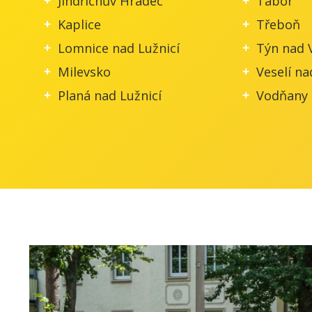
Jindřichův Hradec
Tábor
Kaplice
Třeboň
Lomnice nad Lužnicí
Týn nad 
Milevsko
Veselí na
Planá nad Lužnicí
Vodňany