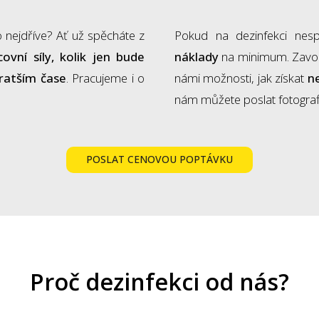
co nejdříve? Ať už spěcháte z
Pokud na dezinfekci ne
ovní síly, kolik jen bude
náklady
na minimum. Zavole
kratším čase
. Pracujeme i o
námi možnosti, jak získat
n
nám můžete poslat fotogra
POSLAT CENOVOU POPTÁVKU
Proč dezinfekci od nás?