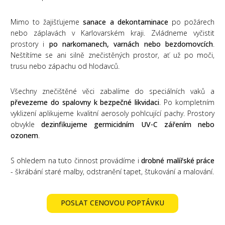
Mimo to žajišťujeme
sanace a dekontaminace
po požárech
nebo záplavách v Karlovarském kraji. Zvládneme vyčistit
prostory i
po narkomanech, varnách nebo bezdomovcích
.
Neštítíme se ani silně znečistěných prostor, ať už po moči,
trusu nebo zápachu od hlodavců.
Všechny znečištěné věci zabalíme do speciálních vaků a
převezeme do spalovny k bezpečné likvidaci
. Po kompletním
vyklizení aplikujeme kvalitní aerosoly pohlcující pachy. Prostory
obvykle
dezinfikujeme germicidním UV-C zářením nebo
ozonem
.
S ohledem na tuto činnost provádíme i
drobné malířské práce
- škrábání staré malby, odstranění tapet, štukování a malování.
POSLAT CENOVOU POPTÁVKU