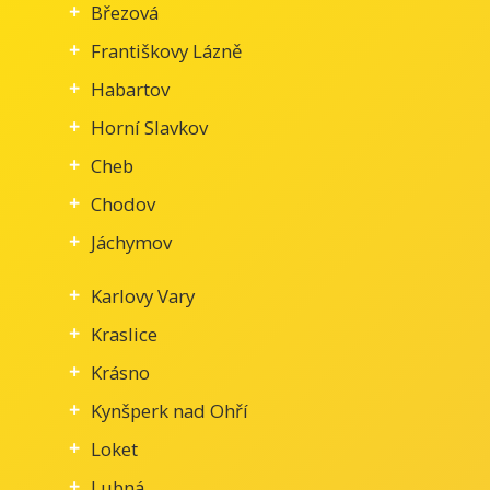
Březová
Františkovy Lázně
Habartov
Horní Slavkov
Cheb
Chodov
Jáchymov
Karlovy Vary
Kraslice
Krásno
Kynšperk nad Ohří
Loket
Lubná