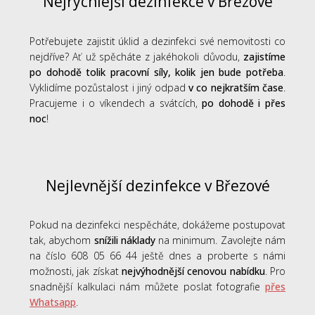
Nejrychlejší dezinfekce v Březové
Potřebujete zajistit úklid a dezinfekci své nemovitosti co
nejdříve? Ať už spěcháte z jakéhokoli důvodu,
zajistíme
po dohodě tolik pracovní síly, kolik jen bude potřeba
.
Vyklidíme pozůstalost i jiný odpad
v co nejkratším čase
.
Pracujeme i o víkendech a svátcích,
po dohodě i přes
noc
!
Nejlevnější dezinfekce v Březové
Pokud na dezinfekci nespěcháte, dokážeme postupovat
tak, abychom
snížili náklady
na minimum. Zavolejte nám
na číslo 608 05 66 44 ještě dnes a proberte s námi
možnosti, jak získat
nejvýhodnější cenovou nabídku
. Pro
snadnější kalkulaci nám můžete poslat fotografie
přes
Whatsapp
.