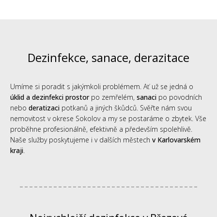
Dezinfekce, sanace, derazitace
Umíme si poradit s jakýmkoli problémem. Ať už se jedná o
úklid a dezinfekci prostor
po zemřelém,
sanaci
po povodních
nebo
deratizaci
potkanů a jiných škůdců. Svěřte nám svou
nemovitost v okrese Sokolov a my se postaráme o zbytek. Vše
proběhne profesionálně, efektivně a především spolehlivě.
Naše služby poskytujeme i v dalších městech
v Karlovarském
kraji
.