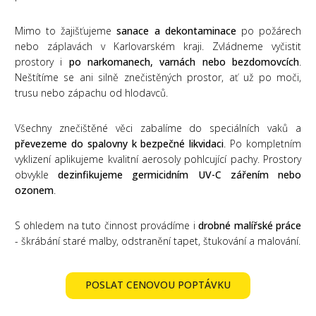
Mimo to žajišťujeme
sanace a dekontaminace
po požárech
nebo záplavách v Karlovarském kraji. Zvládneme vyčistit
prostory i
po narkomanech, varnách nebo bezdomovcích
.
Neštítíme se ani silně znečistěných prostor, ať už po moči,
trusu nebo zápachu od hlodavců.
Všechny znečištěné věci zabalíme do speciálních vaků a
převezeme do spalovny k bezpečné likvidaci
. Po kompletním
vyklizení aplikujeme kvalitní aerosoly pohlcující pachy. Prostory
obvykle
dezinfikujeme germicidním UV-C zářením nebo
ozonem
.
S ohledem na tuto činnost provádíme i
drobné malířské práce
- škrábání staré malby, odstranění tapet, štukování a malování.
POSLAT CENOVOU POPTÁVKU