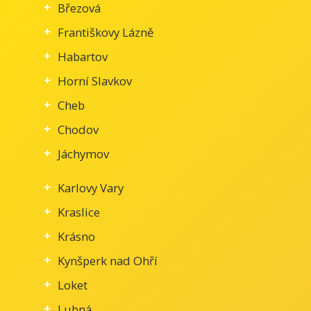
Březová
Františkovy Lázně
Habartov
Horní Slavkov
Cheb
Chodov
Jáchymov
Karlovy Vary
Kraslice
Krásno
Kynšperk nad Ohří
Loket
Lubná