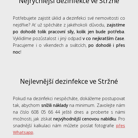
Nejrychlejší dezinfekce ve Stržné
Potřebujete zajistit úklid a dezinfekci své nemovitosti co
nejdříve? Ať už spěcháte z jakéhokoli důvodu,
zajistíme
po dohodě tolik pracovní síly, kolik jen bude potřeba
.
Vyklidíme pozůstalost i jiný odpad
v co nejkratším čase
.
Pracujeme i o víkendech a svátcích,
po dohodě i přes
noc
!
Nejlevnější dezinfekce ve Stržné
Pokud na dezinfekci nespěcháte, dokážeme postupovat
tak, abychom
snížili náklady
na minimum. Zavolejte nám
na číslo 608 05 66 44 ještě dnes a proberte s námi
možnosti, jak získat
nejvýhodnější cenovou nabídku
. Pro
snadnější kalkulaci nám můžete poslat fotografie
přes
Whatsapp
.