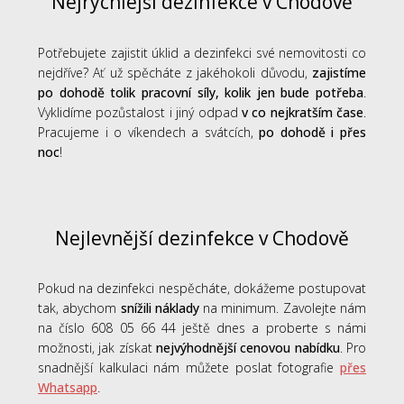
Nejrychlejší dezinfekce v Chodově
Potřebujete zajistit úklid a dezinfekci své nemovitosti co
nejdříve? Ať už spěcháte z jakéhokoli důvodu,
zajistíme
po dohodě tolik pracovní síly, kolik jen bude potřeba
.
Vyklidíme pozůstalost i jiný odpad
v co nejkratším čase
.
Pracujeme i o víkendech a svátcích,
po dohodě i přes
noc
!
Nejlevnější dezinfekce v Chodově
Pokud na dezinfekci nespěcháte, dokážeme postupovat
tak, abychom
snížili náklady
na minimum. Zavolejte nám
na číslo 608 05 66 44 ještě dnes a proberte s námi
možnosti, jak získat
nejvýhodnější cenovou nabídku
. Pro
snadnější kalkulaci nám můžete poslat fotografie
přes
Whatsapp
.