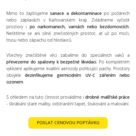
Mimo to žajišťujeme
sanace a dekontaminace
po požárech
nebo záplavách v Karlovarském kraji. Zvládneme vyčistit
prostory i
po narkomanech, varnách nebo bezdomovcích
.
Neštítíme se ani silně znečistěných prostor, ať už po moči,
trusu nebo zápachu od hlodavců.
Všechny znečištěné věci zabalíme do speciálních vaků a
převezeme do spalovny k bezpečné likvidaci
. Po kompletním
vyklizení aplikujeme kvalitní aerosoly pohlcující pachy. Prostory
obvykle
dezinfikujeme germicidním UV-C zářením nebo
ozonem
.
S ohledem na tuto činnost provádíme i
drobné malířské práce
- škrábání staré malby, odstranění tapet, štukování a malování.
POSLAT CENOVOU POPTÁVKU