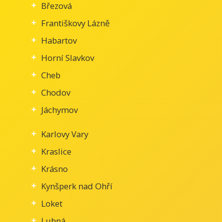
Březová
Františkovy Lázně
Habartov
Horní Slavkov
Cheb
Chodov
Jáchymov
Karlovy Vary
Kraslice
Krásno
Kynšperk nad Ohří
Loket
Lubná