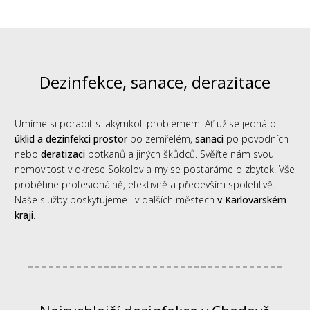
Dezinfekce, sanace, derazitace
Umíme si poradit s jakýmkoli problémem. Ať už se jedná o
úklid a dezinfekci prostor
po zemřelém,
sanaci
po povodních
nebo
deratizaci
potkanů a jiných škůdců. Svěřte nám svou
nemovitost v okrese Sokolov a my se postaráme o zbytek. Vše
proběhne profesionálně, efektivně a především spolehlivě.
Naše služby poskytujeme i v dalších městech
v Karlovarském
kraji
.